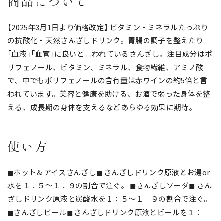
商品について
【2025年3月1日より価格改定】 ビタミン・ミネラルたっぷり
の抗酸化・天然さんざしドリンク。胃腸の調子を整えたり
「血液」「血管」に良いと言われているさんざし。注目成分はポ
リフェノール、ビタミン、ミネラル、食物繊維、アミノ酸
で、中でもポリフェノールの含有量は赤ワインの約5倍と言
われています。美容と健康を助ける、お酒で弱った身体を整
える、成長期の身体を支えるなどあらゆる効果に期待。
使い方
◼︎ホット＆アイスさんざし◼︎ さんざしドリンク原液とお湯or
水を１：５〜１：９の割合で注ぐ。 ◼︎さんざしソーダ◼︎ さん
ざしドリンク原液と炭酸水を１：５〜１：９の割合で注ぐ。
◼︎さんざしビール◼︎ さんざしドリンク原液とビールを１：